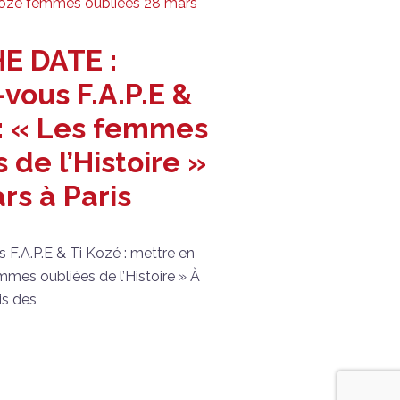
E DATE :
vous F.A.P.E &
 : « Les femmes
 de l’Histoire »
rs à Paris
F.A.P.E & Ti Kozé : mettre en
mmes oubliées de l’Histoire » À
is des