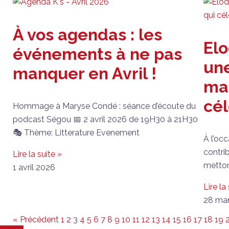
À vos agendas : les
Elo
événements à ne pas
un
manquer en Avril !
mar
cél
Hommage à Maryse Condé : séance d’écoute du
podcast Ségou 📅 2 avril 2026 de 19H30 à 21H30
🎭 Thème: Litterature Evenement
À l’oc
contri
Lire la suite »
metton
1 avril 2026
Lire la
28 ma
« Précédent
1
2
3
4
5
6
7
8
9
10
11
12
13
14
15
16
17
18
19