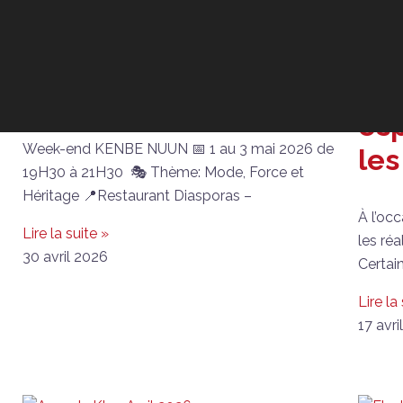
À vos agendas : les
Han
événements à ne pas
Élo
manquer en Mai !
Fau
esp
Week-end KENBE NUUN 📅 1 au 3 mai 2026 de
les
19H30 à 21H30 🎭 Thème: Mode, Force et
Héritage 📍Restaurant Diasporas –
À l’occ
Lire la suite »
les ré
30 avril 2026
Certai
Lire la
17 avri