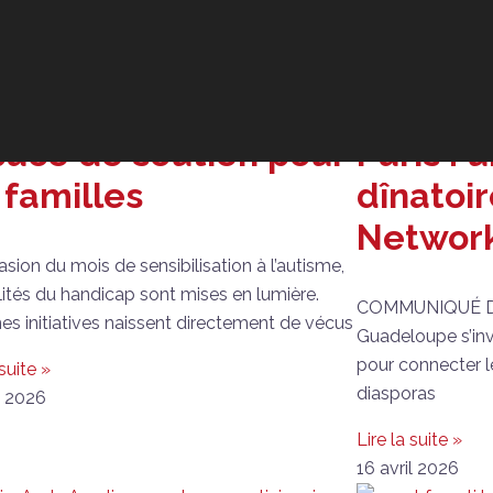
dicap et aidants :
Commun
die Toutoute
: Pool Ar
connier crée un
Guadelo
ace de soutien pour
Paris : 
 familles
dînatoir
Network
asion du mois de sensibilisation à l’autisme,
alités du handicap sont mises en lumière.
COMMUNIQUÉ DE 
nes initiatives naissent directement de vécus
Guadeloupe s’invi
pour connecter l
 suite »
diasporas
l 2026
Lire la suite »
16 avril 2026