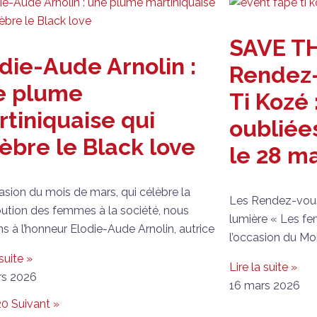
SAVE TH
die-Aude Arnolin :
Rendez-
e plume
Ti Kozé
tiniquaise qui
oubliées
èbre le Black love
le 28 ma
casion du mois de mars, qui célèbre la
Les Rendez-vous 
bution des femmes à la société, nous
lumière « Les fe
s à l’honneur Elodie-Aude Arnolin, autrice
l’occasion du Mo
 suite »
Lire la suite »
rs 2026
16 mars 2026
20
Suivant »