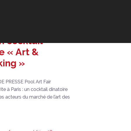
iqué de presse
t Fair
upe s’invite à
un cocktail
e « Art &
ing »
PRESSE Pool Art Fair
te à Paris : un cocktail dînatoire
es acteurs du marché de l’art des