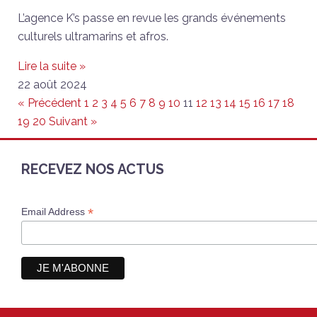
L’agence K’s passe en revue les grands événements
culturels ultramarins et afros.
Lire la suite »
22 août 2024
« Précédent
1
2
3
4
5
6
7
8
9
10
11
12
13
14
15
16
17
18
19
20
Suivant »
RECEVEZ NOS ACTUS
*
Email Address