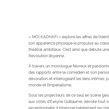
« MOI KADHAFI » explore les affres de l’ident
son apparence physique le propulse au cœur d
théâtral ambitieux. C’est ainsi que débute u
Révolution libyenne.
À travers un monologue fiévreux et passionné 
des rapports entre le comédien et son person
dévoration et interrogeant les liens intimes, p
monde et l’impérialisme.
Sous les projecteurs de ce seul en scène g
aux côtés d’Ewlyne Guillaume, dévoile tout so
exceptionnelle, il interroge habilement les mé