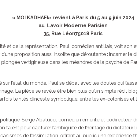
« MOI KADHAFI» revient
à Paris
du 5 au 9 juin 2024
au
Lavoir Moderne Parisien
35, Rue Léon75018 Paris
ité et de la représentation. Paul, comédien antillais, voit son
’une proposition aussi insolite que déroutante : incarner le
ne plongée vertigineuse dans les méandres de la psyché de Pa
sur l’état du monde, Paul se débat avec les doutes qui l’assa
nage. La pièce se révèle être bien plus qu’un simple récit b
arfois teintés d’inceste symbolique, entre les ex-colonisés et l
éopolitique, Serge Abatucci, comédien émérite et codirecte
n talent pour capturer l’ambiguïté de l’héritage du dictateur 
canismes de l’assimilation, offrant au public une expérience t