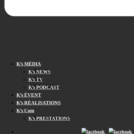
K’s MÉDIA
K’s NEWS
K’s TV
K’s PODCAST
K’s ÉVENT
K’s RÉALISATIONS
K’s Com
K’s PRESTATIONS