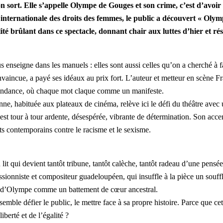
n sort. Elle s’appelle Olympe de Gouges et son crime, c’est d’avoir 
nternationale des droits des femmes, le public a découvert « Olym
 brûlant dans ce spectacle, donnant chair aux luttes d’hier et ré
s enseigne dans les manuels : elles sont aussi celles qu’on a cherché à f
nvaincue, a payé ses idéaux au prix fort. L’auteur et metteur en scène Fr
espondance, où chaque mot claque comme un manifeste.
e, habituée aux plateaux de cinéma, relève ici le défi du théâtre avec u
n est tour à tour ardente, désespérée, vibrante de détermination. Son acc
ats contemporains contre le racisme et le sexisme.
lit qui devient tantôt tribune, tantôt calèche, tantôt radeau d’une pensé
ssionniste et compositeur guadeloupéen, qui insuffle à la pièce un souf
x d’Olympe comme un battement de cœur ancestral.
semble défier le public, le mettre face à sa propre histoire. Parce que c
berté et de l’égalité ?