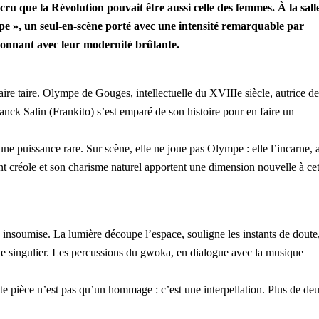
cru que la Révolution pouvait être aussi celle des femmes. À la sall
pe », un seul-en-scène porté avec une intensité remarquable par
sonnant avec leur modernité brûlante.
aire taire. Olympe de Gouges, intellectuelle du XVIIIe siècle, autrice de
anck Salin (Frankito) s’est emparé de son histoire pour en faire un
ne puissance rare. Sur scène, elle ne joue pas Olympe : elle l’incarne, 
ent créole et son charisme naturel apportent une dimension nouvelle à cet
e insoumise. La lumière découpe l’espace, souligne les instants de doute,
fle singulier. Les percussions du gwoka, en dialogue avec la musique
ette pièce n’est pas qu’un hommage : c’est une interpellation. Plus de de