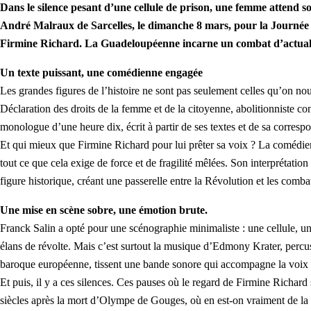
Dans le silence pesant d’une cellule de prison, une femme attend so
André Malraux de Sarcelles, le dimanche 8 mars, pour la Journée i
Firmine Richard. La Guadeloupéenne incarne un combat d’actualité
Un texte puissant, une comédienne engagée
Les grandes figures de l’histoire ne sont pas seulement celles qu’on nou
Déclaration des droits de la femme et de la citoyenne, abolitionniste co
monologue d’une heure dix, écrit à partir de ses textes et de sa corr
Et qui mieux que Firmine Richard pour lui prêter sa voix ? La comédienn
tout ce que cela exige de force et de fragilité mêlées. Son interprétatio
figure historique, créant une passerelle entre la Révolution et les comb
Une mise en scène sobre, une émotion brute.
Franck Salin a opté pour une scénographie minimaliste : une cellule, un 
élans de révolte. Mais c’est surtout la musique d’Edmony Krater, percu
baroque européenne, tissent une bande sonore qui accompagne la voi
Et puis, il y a ces silences. Ces pauses où le regard de Firmine Richard 
siècles après la mort d’Olympe de Gouges, où en est-on vraiment de la li