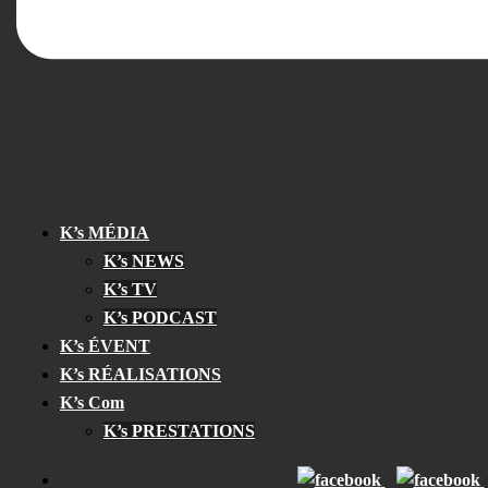
K’s MÉDIA
K’s NEWS
K’s TV
K’s PODCAST
K’s ÉVENT
K’s RÉALISATIONS
K’s Com
K’s PRESTATIONS