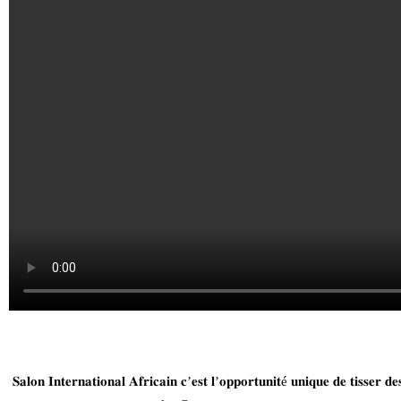
𝐒𝐚𝐥𝐨𝐧
𝐈𝐧𝐭𝐞𝐫𝐧𝐚𝐭𝐢𝐨𝐧𝐚𝐥
𝐀𝐟𝐫𝐢𝐜𝐚𝐢𝐧
𝐜
’
𝐞𝐬𝐭
𝐥
’
𝐨𝐩𝐩𝐨𝐫𝐭𝐮𝐧𝐢𝐭
é
𝐮𝐧𝐢𝐪𝐮𝐞
𝐝𝐞
𝐭𝐢𝐬𝐬𝐞𝐫
𝐝𝐞