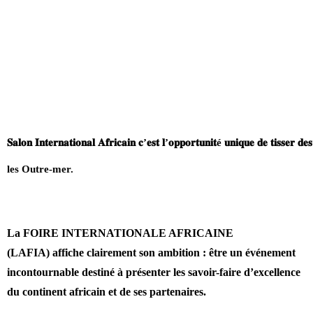
𝐒𝐚𝐥𝐨𝐧
𝐈𝐧𝐭𝐞𝐫𝐧𝐚𝐭𝐢𝐨𝐧𝐚𝐥
𝐀𝐟𝐫𝐢𝐜𝐚𝐢𝐧
𝐜
’
𝐞𝐬𝐭
𝐥
’
𝐨𝐩𝐩𝐨𝐫𝐭𝐮𝐧𝐢𝐭
é
𝐮𝐧𝐢𝐪𝐮𝐞
𝐝𝐞
𝐭𝐢𝐬𝐬𝐞𝐫
𝐝𝐞𝐬
les Outre-mer.
La FOIRE INTERNATIONALE AFRICAINE
(LAFIA)
affiche clairement son ambition : être un événement
incontournable destiné à présenter les savoir-faire d’excellence
du continent africain et de ses partenaires.