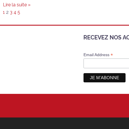
Lire la suite »
1
2
3
4
5
RECEVEZ NOS A
*
Email Address