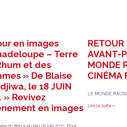
our en images
RETOUR 
uadeloupe – Terre
AVANT-P
Rhum et des
MONDE R
mes » De Blaise
CINÉMA 
jiwa, le 18 JUIN
LE MONDE RACIS
 » Revivez
vènement en images
Lire la suite »
re du film a eu lieu 18 juin 2021. Pour