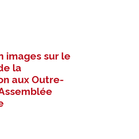
n images sur le
de la
on aux Outre-
’Assemblée
e