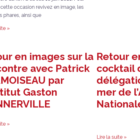
cette occasion revivez en image, les
phares, ainsi que
ite »
ur en images sur la
Retour e
ontre avec Patrick
cocktail 
MOISEAU par
délégati
stitut Gaston
mer de l
NERVILLE
National
ite »
Lire la suite »