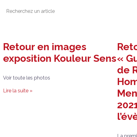
Retour en images
Ret
exposition Kouleur Sens
« G
de 
Voir toute les photos
Hom
Mend
Lire la suite »
2021
l’é
La premiè